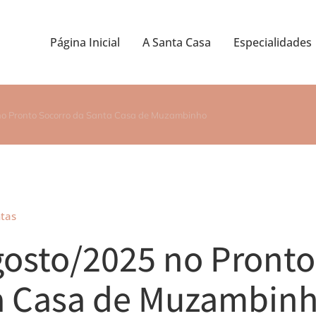
Página Inicial
A Santa Casa
Especialidades
o Pronto Socorro da Santa Casa de Muzambinho
tas
osto/2025 no Pronto
a Casa de Muzambin