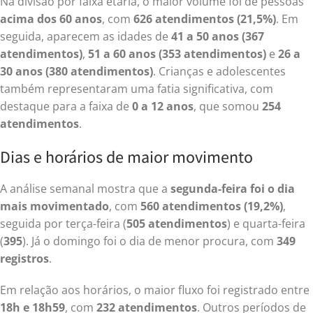
Na divisão por faixa etária, o maior volume foi de pessoas
acima dos 60 anos
, com
626 atendimentos (21,5%)
. Em
seguida, aparecem as idades de
41 a 50 anos (367
atendimentos)
,
51 a 60 anos (353 atendimentos)
e
26 a
30 anos (380 atendimentos)
. Crianças e adolescentes
também representaram uma fatia significativa, com
destaque para a faixa de
0 a 12 anos
, que somou
254
atendimentos
.
Dias e horários de maior movimento
A análise semanal mostra que a
segunda-feira foi o dia
mais movimentado
, com
560 atendimentos (19,2%)
,
seguida por terça-feira (
505 atendimentos
) e quarta-feira
(
395
). Já o domingo foi o dia de menor procura, com
349
registros
.
Em relação aos horários, o maior fluxo foi registrado entre
18h e 18h59
, com
232 atendimentos
. Outros períodos de