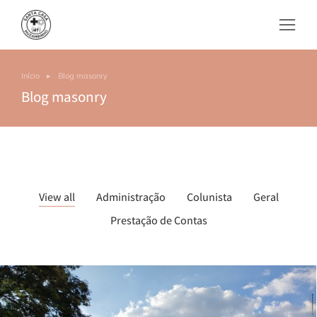
Início
Blog masonry
Você está aqui:
Blog masonry
View all
Administração
Colunista
Geral
Prestação de Contas